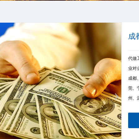
成
代做工
业对
成都
莞、
州、