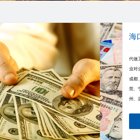
海
代做工
业对
成都
莞、
州、