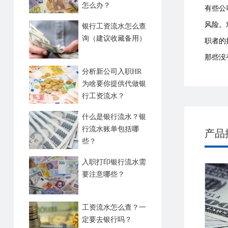
怎么办？
有些公
风险。
银行工资流水怎么查
询（建议收藏备用）
职者的
那些没
分析新公司入职HR
为啥要你提供代做银
行工资流水？
什么是银行流水？银
行流水账单包括哪
产品
些？
入职打印银行流水需
要注意哪些？
工资流水怎么查？一
定要去银行吗？