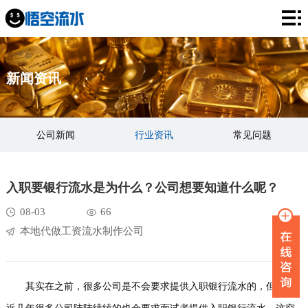
网
站
银
新闻资讯
首
行
工
页
流
资
薪
公司新闻
行业资讯
常见问题
水
流
资
企
水
流
业
服
入职要银行流水是为什么？公司想要知道什么呢？
水
流
务
新
08-03
66
本地代做工资流水制作公司
水
项
闻
品
目
资
牌
联
其实在之前，很多公司是不会要求提供入职银行流水的，但是最
讯
故
系