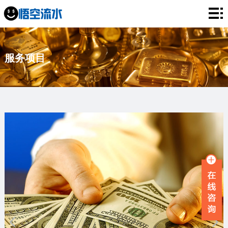
网
站
银
服务项目
首
行
工
页
流
资
薪
水
流
资
企
水
流
业
服
水
流
务
新
水
项
闻
品
目
资
牌
联
讯
故
系