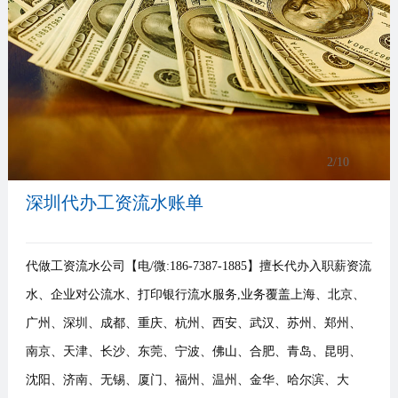
事
我
们
3
/10
深圳代办工资流水账单
代做工资流水公司【电/微:186-7387-1885】擅长代办入职薪资流
水、企业对公流水、打印银行流水服务,业务覆盖上海、北京、
广州、深圳、成都、重庆、杭州、西安、武汉、苏州、郑州、
南京、天津、长沙、东莞、宁波、佛山、合肥、青岛、昆明、
沈阳、济南、无锡、厦门、福州、温州、金华、哈尔滨、大