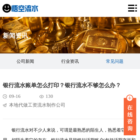
网
站
银
新闻资讯
首
行
工
页
流
资
薪
公司新闻
行业资讯
常见问题
水
流
资
企
水
流
业
服
银行流水账单怎么打印？银行流水不够怎么办？
水
流
务
新
09-16
130
本地代做工资流水制作公司
水
项
闻
品
目
资
牌
联
银行流水对不少人来说，可谓是最熟悉的陌生人，熟悉着它的作
讯
故
系