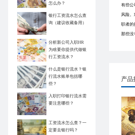
怎么办？
有些公
风险。
银行工资流水怎么查
询（建议收藏备用）
职者的
那些没
分析新公司入职HR
为啥要你提供代做银
行工资流水？
什么是银行流水？银
行流水账单包括哪
产品
些？
入职打印银行流水需
要注意哪些？
工资流水怎么查？一
定要去银行吗？