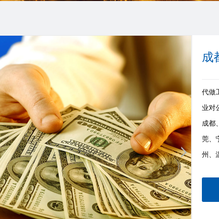
成
代做工
业对
成都
莞、
州、