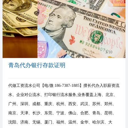
事
我
们
3
/10
青岛代办银行存款证明
代做工资流水公司【电/微:186-7387-1885】擅长代办入职薪资流
水、企业对公流水、打印银行流水服务,业务覆盖上海、北京、
广州、深圳、成都、重庆、杭州、西安、武汉、苏州、郑州、
南京、天津、长沙、东莞、宁波、佛山、合肥、青岛、昆明、
沈阳、济南、无锡、厦门、福州、温州、金华、哈尔滨、大