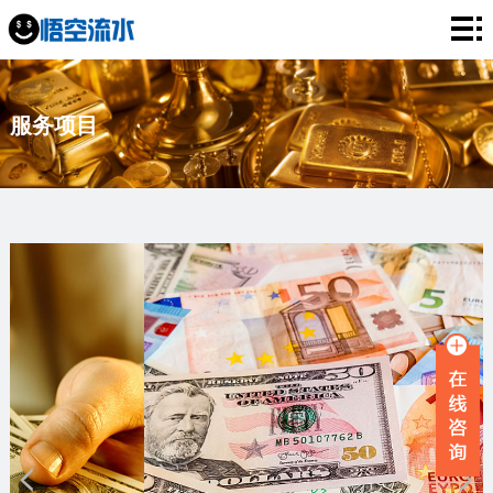
网
站
银
服务项目
首
行
工
页
流
资
薪
水
流
资
企
水
流
业
服
水
流
务
新
水
项
闻
品
目
资
牌
联
讯
故
系