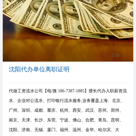
事
我
们
3
/10
沈阳代办单位离职证明
代做工资流水公司【电/微:186-7387-1885】擅长代办入职薪资流
水、企业对公流水、打印银行流水服务,业务覆盖上海、北京、
广州、深圳、成都、重庆、杭州、西安、武汉、苏州、郑州、
南京、天津、长沙、东莞、宁波、佛山、合肥、青岛、昆明、
沈阳、济南、无锡、厦门、福州、温州、金华、哈尔滨、大