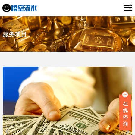
网
站
银
服务项目
首
行
工
页
流
资
薪
水
流
资
企
水
流
业
服
水
流
务
新
水
项
闻
品
目
资
牌
联
讯
故
系