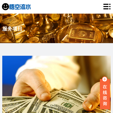
网
站
银
服务项目
首
行
工
页
流
资
薪
水
流
资
企
水
流
业
服
水
流
务
新
水
项
闻
品
目
资
牌
联
讯
故
系