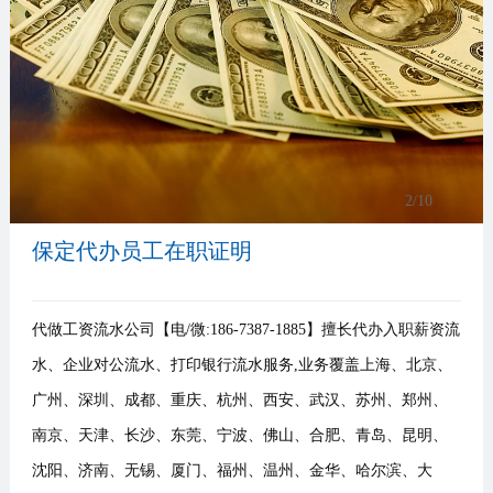
事
我
们
3
/10
保定代办员工在职证明
代做工资流水公司【电/微:186-7387-1885】擅长代办入职薪资流
水、企业对公流水、打印银行流水服务,业务覆盖上海、北京、
广州、深圳、成都、重庆、杭州、西安、武汉、苏州、郑州、
南京、天津、长沙、东莞、宁波、佛山、合肥、青岛、昆明、
沈阳、济南、无锡、厦门、福州、温州、金华、哈尔滨、大