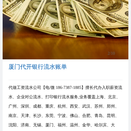
事
我
们
2
/10
厦门代开银行流水账单
代做工资流水公司【电/微:186-7387-1885】擅长代办入职薪资流
水、企业对公流水、打印银行流水服务,业务覆盖上海、北京、
广州、深圳、成都、重庆、杭州、西安、武汉、苏州、郑州、
南京、天津、长沙、东莞、宁波、佛山、合肥、青岛、昆明、
沈阳、济南、无锡、厦门、福州、温州、金华、哈尔滨、大