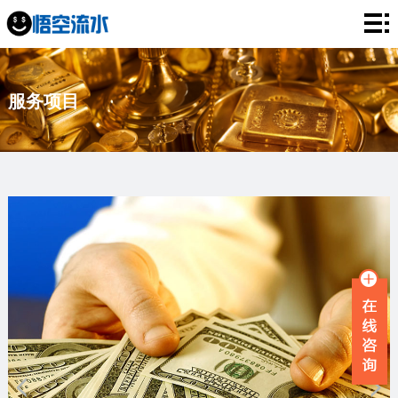
网
站
银
服务项目
首
行
工
页
流
资
薪
水
流
资
企
水
流
业
服
水
流
务
新
水
项
闻
品
目
资
牌
联
讯
故
系