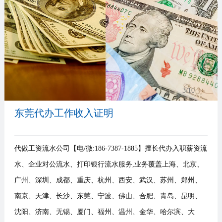
事
我
们
3
/10
东莞代办工作收入证明
代做工资流水公司【电/微:186-7387-1885】擅长代办入职薪资流
水、企业对公流水、打印银行流水服务,业务覆盖上海、北京、
广州、深圳、成都、重庆、杭州、西安、武汉、苏州、郑州、
南京、天津、长沙、东莞、宁波、佛山、合肥、青岛、昆明、
沈阳、济南、无锡、厦门、福州、温州、金华、哈尔滨、大