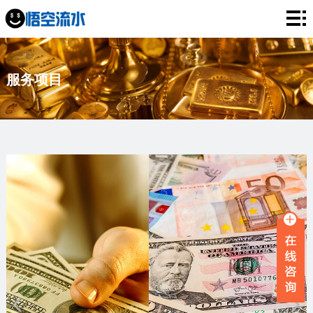
网
站
银
服务项目
首
行
工
页
流
资
薪
水
流
资
企
水
流
业
服
水
流
务
新
水
项
闻
品
目
资
牌
联
讯
故
系