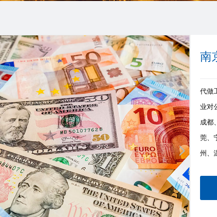
南
代做工
业对
成都
莞、
州、