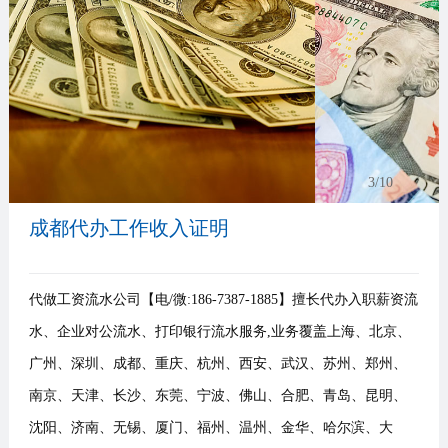
事
我
们
3
/10
成都代办工作收入证明
代做工资流水公司【电/微:186-7387-1885】擅长代办入职薪资流
水、企业对公流水、打印银行流水服务,业务覆盖上海、北京、
广州、深圳、成都、重庆、杭州、西安、武汉、苏州、郑州、
南京、天津、长沙、东莞、宁波、佛山、合肥、青岛、昆明、
沈阳、济南、无锡、厦门、福州、温州、金华、哈尔滨、大