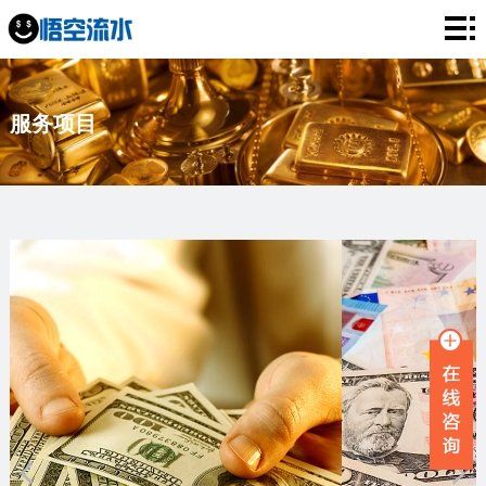
网
站
银
服务项目
首
行
工
页
流
资
薪
水
流
资
企
水
流
业
服
水
流
务
新
水
项
闻
品
目
资
牌
联
讯
故
系