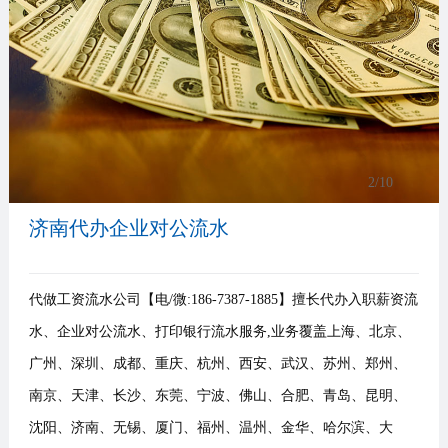
事
我
们
3
/10
济南代办企业对公流水
代做工资流水公司【电/微:186-7387-1885】擅长代办入职薪资流
水、企业对公流水、打印银行流水服务,业务覆盖上海、北京、
广州、深圳、成都、重庆、杭州、西安、武汉、苏州、郑州、
南京、天津、长沙、东莞、宁波、佛山、合肥、青岛、昆明、
沈阳、济南、无锡、厦门、福州、温州、金华、哈尔滨、大