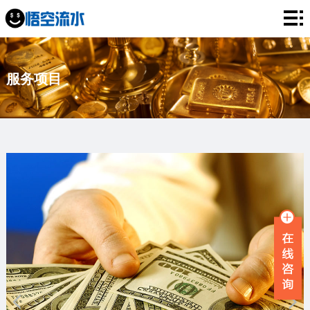
网
站
银
服务项目
首
行
工
页
流
资
薪
水
流
资
企
水
流
业
服
水
流
务
新
水
项
闻
品
目
资
牌
联
讯
故
系