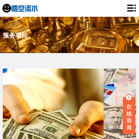
网
站
银
服务项目
首
行
工
页
流
资
薪
水
流
资
企
水
流
业
服
水
流
务
新
水
项
闻
品
目
资
牌
联
讯
故
系