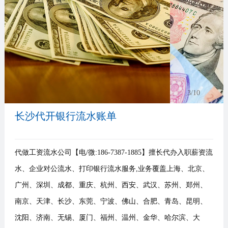
事
我
们
3
/10
长沙代开银行流水账单
代做工资流水公司【电/微:186-7387-1885】擅长代办入职薪资流
水、企业对公流水、打印银行流水服务,业务覆盖上海、北京、
广州、深圳、成都、重庆、杭州、西安、武汉、苏州、郑州、
南京、天津、长沙、东莞、宁波、佛山、合肥、青岛、昆明、
沈阳、济南、无锡、厦门、福州、温州、金华、哈尔滨、大