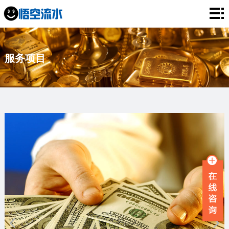
网
站
银
服务项目
首
行
工
页
流
资
薪
水
流
资
企
水
流
业
服
水
流
务
新
水
项
闻
品
目
资
牌
联
讯
故
系