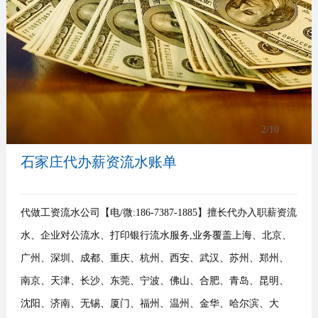
事
我
们
3
/10
石家庄代办薪资流水账单
代做工资流水公司【电/微:186-7387-1885】擅长代办入职薪资流
水、企业对公流水、打印银行流水服务,业务覆盖上海、北京、
广州、深圳、成都、重庆、杭州、西安、武汉、苏州、郑州、
南京、天津、长沙、东莞、宁波、佛山、合肥、青岛、昆明、
沈阳、济南、无锡、厦门、福州、温州、金华、哈尔滨、大