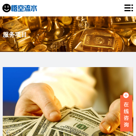
网
站
银
服务项目
首
行
工
页
流
资
薪
水
流
资
企
水
流
业
服
水
流
务
新
水
项
闻
品
目
资
牌
联
讯
故
系