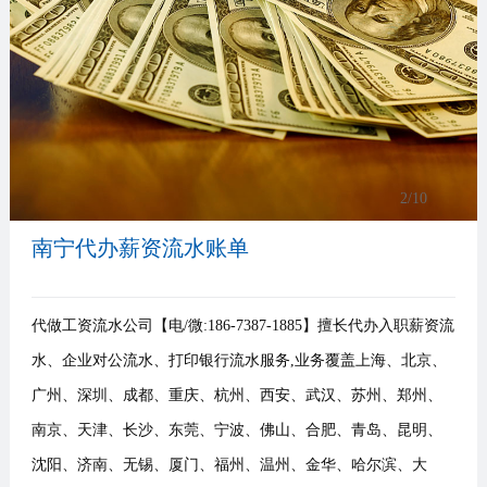
事
我
们
3
/10
南宁代办薪资流水账单
代做工资流水公司【电/微:186-7387-1885】擅长代办入职薪资流
水、企业对公流水、打印银行流水服务,业务覆盖上海、北京、
广州、深圳、成都、重庆、杭州、西安、武汉、苏州、郑州、
南京、天津、长沙、东莞、宁波、佛山、合肥、青岛、昆明、
沈阳、济南、无锡、厦门、福州、温州、金华、哈尔滨、大