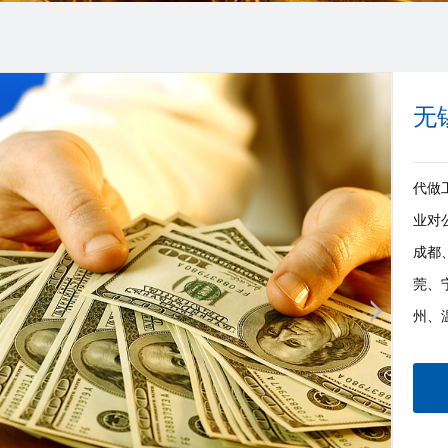
无
代做工
业对
成都
莞、
州、