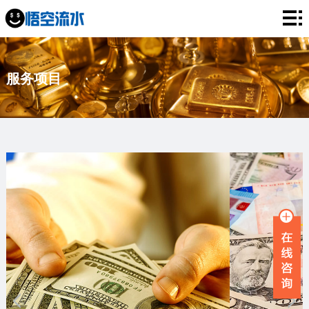
网
站
银
服务项目
首
行
工
页
流
资
薪
水
流
资
企
水
流
业
服
水
流
务
新
水
项
闻
品
目
资
牌
联
讯
故
系