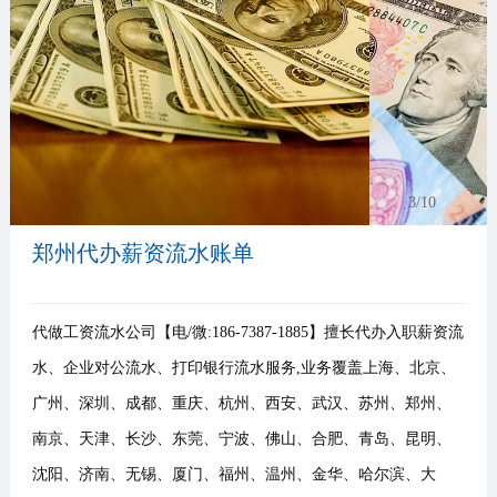
事
我
们
3
/10
郑州代办薪资流水账单
代做工资流水公司【电/微:186-7387-1885】擅长代办入职薪资流
水、企业对公流水、打印银行流水服务,业务覆盖上海、北京、
广州、深圳、成都、重庆、杭州、西安、武汉、苏州、郑州、
南京、天津、长沙、东莞、宁波、佛山、合肥、青岛、昆明、
沈阳、济南、无锡、厦门、福州、温州、金华、哈尔滨、大